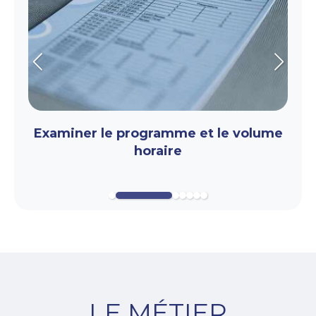
Slide précédent
Slide s
Examiner le programme et le volume
horaire
LE MÉTIER