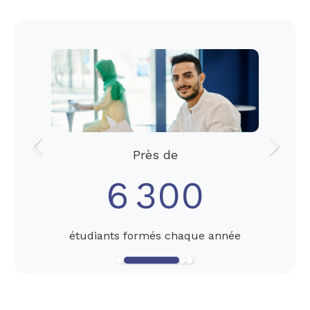
Slide précédent
Slide s
Près de
6 300
étudiants formés chaque année