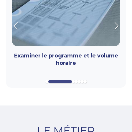
Slide précédent
Slide s
Examiner le programme et le volume
horaire
LE MÉTIER