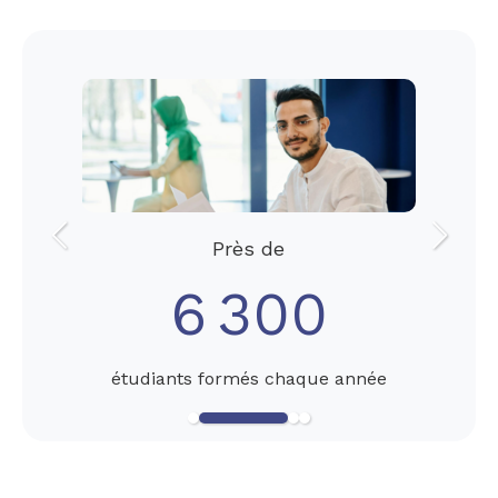
Slide précédent
Slide s
Près de
6 300
étudiants formés chaque année