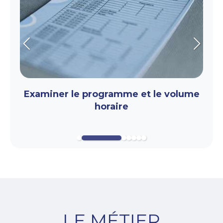
Slide précédent
Slide s
Examiner le programme et le volume
horaire
LE MÉTIER