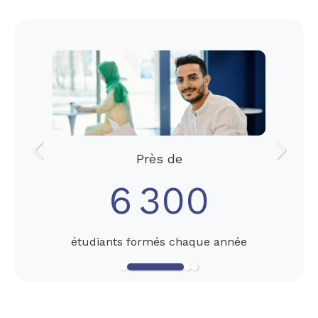
Slide précédent
Slide s
Près de
6 300
étudiants formés chaque année